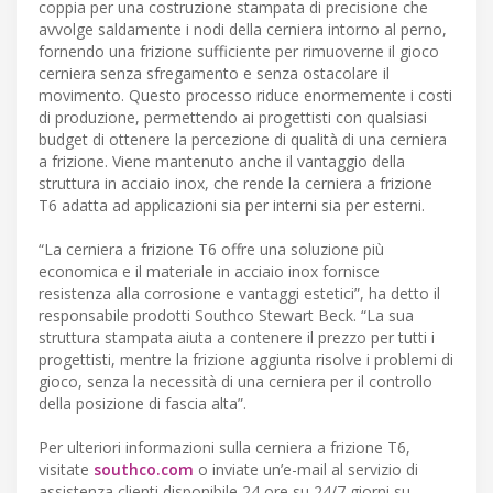
coppia per una costruzione stampata di precisione che
avvolge saldamente i nodi della cerniera intorno al perno,
fornendo una frizione sufficiente per rimuoverne il gioco
cerniera senza sfregamento e senza ostacolare il
movimento. Questo processo riduce enormemente i costi
di produzione, permettendo ai progettisti con qualsiasi
budget di ottenere la percezione di qualità di una cerniera
a frizione. Viene mantenuto anche il vantaggio della
struttura in acciaio inox, che rende la cerniera a frizione
T6 adatta ad applicazioni sia per interni sia per esterni.
“La cerniera a frizione T6 offre una soluzione più
economica e il materiale in acciaio inox fornisce
resistenza alla corrosione e vantaggi estetici”, ha detto il
responsabile prodotti Southco Stewart Beck. “La sua
struttura stampata aiuta a contenere il prezzo per tutti i
progettisti, mentre la frizione aggiunta risolve i problemi di
gioco, senza la necessità di una cerniera per il controllo
della posizione di fascia alta”.
Per ulteriori informazioni sulla cerniera a frizione T6,
visitate
southco.com
o inviate un’e-mail al servizio di
assistenza clienti disponibile 24 ore su 24/7 giorni su