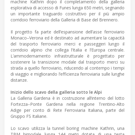
machine Kathrin dopo il completamento della galleria
esplorativa di accesso di Funes lunga 650 metri, segnando
un importante traguardo costruttivo per il più ampio
corridoio ferroviario della Galleria di Base del Brennero.
Il progetto fa parte dell’espansione dell’asse ferroviario
Monaco–Verona ed è destinato ad aumentare la capacità
del trasporto ferroviario merci e passeggeri lungo il
corridoio alpino che collega l’Italia e l’Europa centrale.
L’ammodernamento infrastrutturale è progettato per
sostenere la transizione modale dal trasporto merci su
strada a quello ferroviario, riducendo al contempo i tempi
di viaggio e migliorando l’efficienza ferroviaria sulle lunghe
distanze.
Inizio dello scavo della galleria sotto le Alpi
La Galleria Gardena è in costruzione all’interno del lotto
Fortezza–Ponte Gardena nella regione Trentino-Alto
Adige per conto di Rete Ferroviaria Italiana, parte del
Gruppo FS Italiane.
Lo scavo utilizza la tunnel boring machine Kathrin, una
TBM bimodale lunga 144 metri dotata di una testa