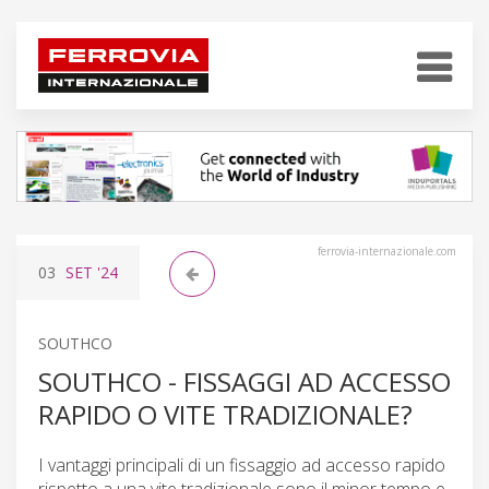
ferrovia-internazionale.com
03
SET
'24
SOUTHCO
SOUTHCO - FISSAGGI AD ACCESSO
RAPIDO O VITE TRADIZIONALE?
I vantaggi principali di un fissaggio ad accesso rapido
rispetto a una vite tradizionale sono il minor tempo e