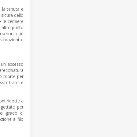
 la tenuta e
 sicura dello
 le cerniere
n altro punto
 opzioni con
vibrazioni e
o un accesso
recchiatura
i o morte per
esso tramite
oni ridotte a
ogettate per
sto grado di
zione a filo