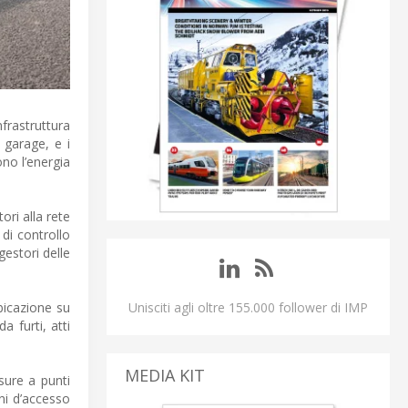
nfrastruttura
e garage, e i
ono l’energia
ori alla rete
 di controllo
gestori delle
Unisciti agli oltre 155.000 follower di IMP
ubicazione su
 furti, atti
MEDIA KIT
usure a punti
oni d’accesso