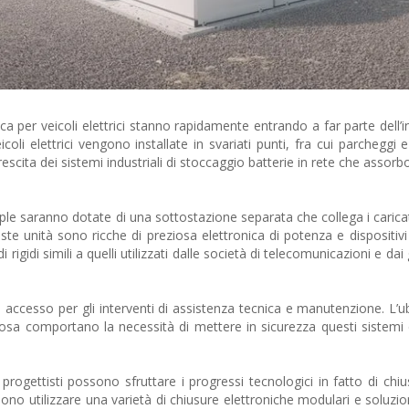
rica per veicoli elettrici stanno rapidamente entrando a far parte dell’i
coli elettrici vengono installate in svariati punti, fra cui parcheggi 
escita dei sistemi industriali di stoccaggio batterie in rete che assorb
iple saranno dotate di una sottostazione separata che collega i caricat
ste unità sono ricche di preziosa elettronica di potenza e dispositivi
rigidi simili a quelli utilizzati dalle società di telecomunicazioni e dai 
di accesso per gli interventi di assistenza tecnica e manutenzione. L’
osa comportano la necessità di mettere in sicurezza questi sistemi da
i progettisti possono sfruttare i progressi tecnologici in fatto di chi
sono utilizzare una varietà di chiusure elettroniche modulari e soluzi