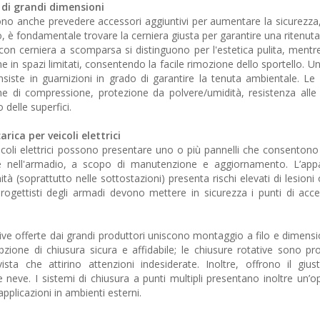
 di grandi dimensioni
evono anche prevedere accessori aggiuntivi per aumentare la sicurezza,
, è fondamentale trovare la cerniera giusta per garantire una ritenuta
on cerniera a scomparsa si distinguono per l'estetica pulita, mentre
 in spazi limitati, consentendo la facile rimozione dello sportello. U
siste in guarnizioni in grado di garantire la tenuta ambientale. Le
che di compressione, protezione da polvere/umidità, resistenza alle 
 delle superfici.
arica per veicoli elettrici
veicoli elettrici possono presentare uno o più pannelli che consenton
te nell'armadio, a scopo di manutenzione e aggiornamento. L’appa
tà (soprattutto nelle sottostazioni) presenta rischi elevati di lesion
i progettisti degli armadi devono mettere in sicurezza i punti di acc
ative offerte dai grandi produttori uniscono montaggio a filo e dimensi
pzione di chiusura sicura e affidabile; le chiusure rotative sono pr
ta che attirino attenzioni indesiderate. Inoltre, offrono il giu
eve. I sistemi di chiusura a punti multipli presentano inoltre un’op
pplicazioni in ambienti esterni.