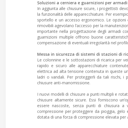
Soluzioni a cerniera e guarnizioni per armadi
In aggiunta alle chiusure sicure, i progettisti d
la funzionalità delle apparecchiature. Per esempio
sportello e un accesso ergonomico. Le opzioni c
rimovibili agevolano l’accesso per la manutenzione
importante nella progettazione degli armadi con
guarnizioni multiple offrono buone caratteristi
compensazione di eventuali irregolarità nel profilo
Messa in sicurezza di sistemi di stazioni di ric
Le colonnine e le sottostazioni di ricarica per 
rapido e sicuro alle apparecchiature contenu
elettrica ad alta tensione contenuta in queste uni
ladri o vandali. Per proteggerli da tali rischi, 
chiusure anti-manomissione.
I nuovi modelli di chiusure a punti multipli e rot
chiusure altamente sicure. Essi forniscono un’o
essere nascoste, senza punti di chiusura a vis
compressione per proteggere da pioggia, gelo e n
dotata di una forza di compressione elevata per a