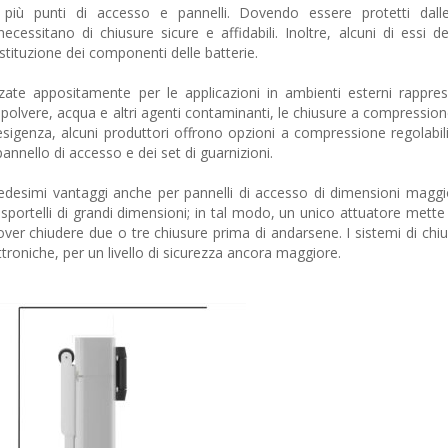
più punti di accesso e pannelli. Dovendo essere protetti dalle
ecessitano di chiusure sicure e affidabili. Inoltre, alcuni di essi 
ostituzione dei componenti delle batterie.
ate appositamente per le applicazioni in ambienti esterni rappre
polvere, acqua e altri agenti contaminanti, le chiusure a compressione
 esigenza, alcuni produttori offrono opzioni a compressione regolabili
nnello di accesso e dei set di guarnizioni.
 medesimi vantaggi anche per pannelli di accesso di dimensioni maggio
 sportelli di grandi dimensioni; in tal modo, un unico attuatore mette
 dover chiudere due o tre chiusure prima di andarsene. I sistemi di chi
troniche, per un livello di sicurezza ancora maggiore.