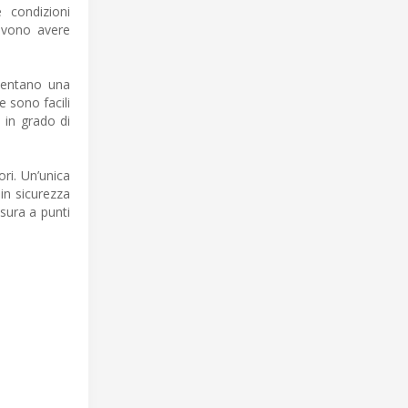
 condizioni
devono avere
sentano una
 sono facili
 in grado di
ri. Un’unica
 in sicurezza
usura a punti