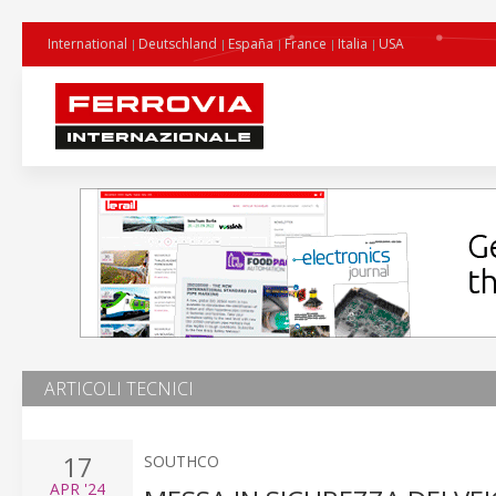
International
Deutschland
España
France
Italia
USA
ARTICOLI TECNICI
17
SOUTHCO
APR
'24