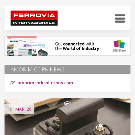
AMORIM CORK NEWS
amorimcorksolutions.com
19
MAR
'26