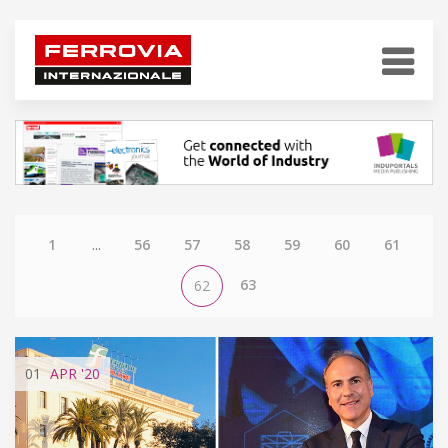
1
...
56
57
58
59
60
61
63
62
01
APR
'20