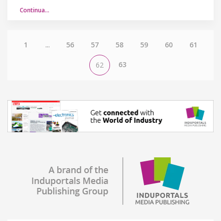
Continua…
1
...
56
57
58
59
60
61
63
62