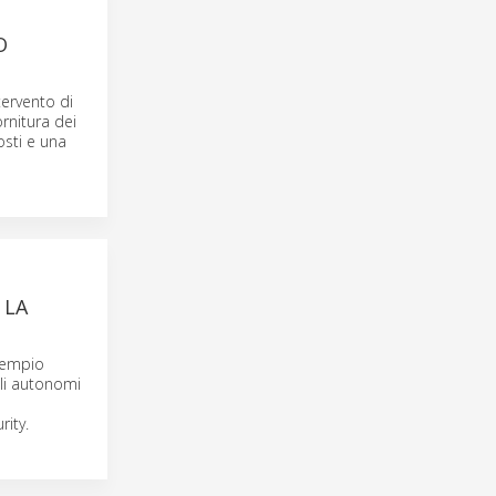
O
ntervento di
rnitura dei
osti e una
 LA
esempio
oli autonomi
rity.