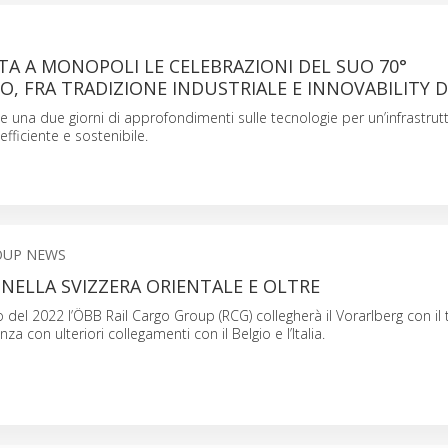
A A MONOPOLI LE CELEBRAZIONI DEL SUO 70°
O, FRA TRADIZIONE INDUSTRIALE E INNOVABILITY D
se una due giorni di approfondimenti sulle tecnologie per un’infrastrut
 efficiente e sostenibile.
OUP NEWS
NELLA SVIZZERA ORIENTALE E OLTRE
zio del 2022 l’ÖBB Rail Cargo Group (RCG) collegherà il Vorarlberg con il t
za con ulteriori collegamenti con il Belgio e l’Italia.