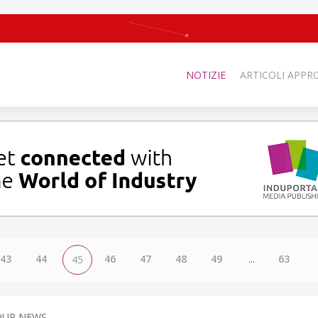
NOTIZIE
ARTICOLI APPRO
43
44
46
47
48
49
...
63
45
OUP NEWS