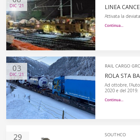
DIC
'21
LINEA CANC
Attivata la deviat
Continua…
03
RAIL CARGO GR
DIC
'21
ROLA STA BA
Ad ottobre, l’Auto
2020 e del 2019.
Continua…
29
SOUTHCO