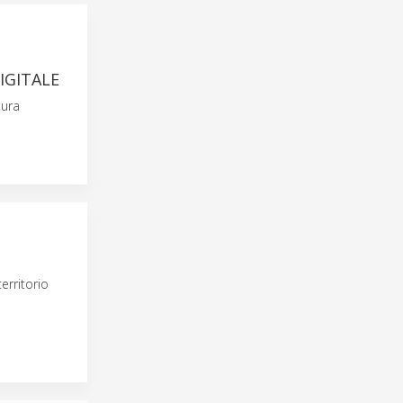
IGITALE
tura
erritorio