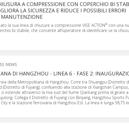
IUSURA A COMPRESSIONE CON COPERCHIO BI STABI
LIORA LA SICUREZZA E RIDUCE I POSSIBILI ERRORI
A MANUTENZIONE
®
ato la sua linea di chiusure a compressione VISE ACTION
con una n
rchio bi stabile, che consente all’operatore di identificare se la chius
SS NEWS
NA DI HANGZHOU - LINEA 6 - FASE 2: INAUGURAZI
linea della Metropolitana di Hangzhou. Corre tra Shuangpu (Distretto di
(Distretto di Fuyang), confluendo alla stazione di Xiangshan Campus
 si estende attraverso la riva sud del fiume Qiantang prima di girare 
julong. Collega il Distretto di Fuyang con Binjiang, Hangzhou Sports P
City e la stazione ferroviaria di Hangzhou Est. La linea è lunga 58,75 