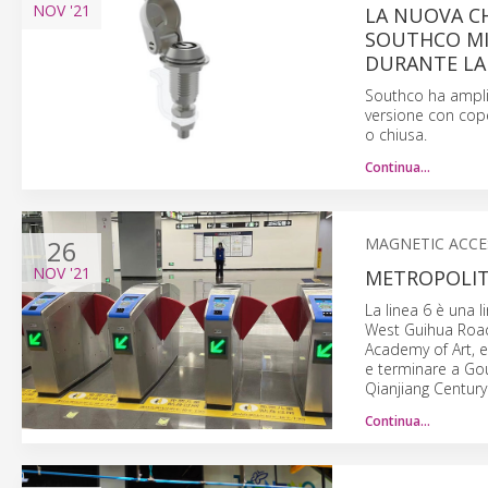
NOV
'21
LA NUOVA CH
SOUTHCO MIG
DURANTE L
Southco ha ampli
versione con cope
o chiusa.
Continua…
26
MAGNETIC ACCE
NOV
'21
METROPOLITA
La linea 6 è una 
West Guihua Road 
Academy of Art, e
e terminare a Gou
Qianjiang Century 
Continua…