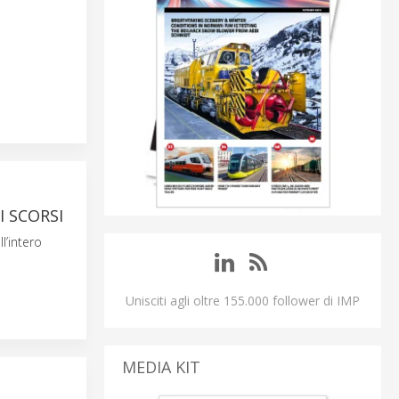
 SCORSI
l’intero
Unisciti agli oltre 155.000 follower di IMP
MEDIA KIT