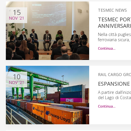
15
TESMEC NEWS
NOV
'21
TESMEC PORT
ANNIVERSARI
Nella città puglie
ferroviaria sicura,
Continua…
10
RAIL CARGO GR
NOV
'21
ESPANSIONE 
A partire dall’ini
del Lago di Costan
Continua…