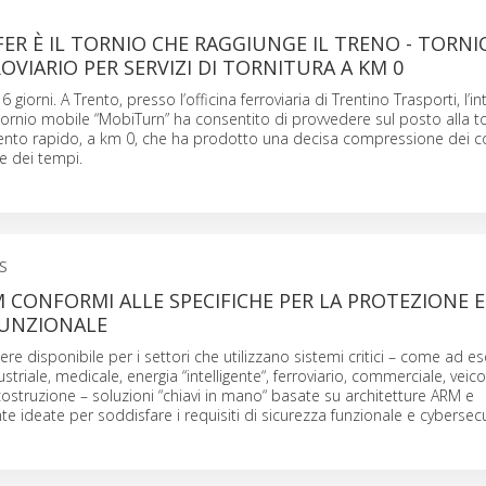
ER È IL TORNIO CHE RAGGIUNGE IL TRENO - TORNI
OVIARIO PER SERVIZI DI TORNITURA A KM 0
 6 giorni. A Trento, presso l’officina ferroviaria di Trentino Trasporti, l’i
tornio mobile “MobiTurn” ha consentito di provvedere sul posto alla to
rvento rapido, a km 0, che ha prodotto una decisa compressione dei c
e dei tempi.
S
CONFORMI ALLE SPECIFICHE PER LA PROTEZIONE E
FUNZIONALE
ere disponibile per i settori che utilizzano sistemi critici – come ad 
riale, medicale, energia “intelligente“, ferroviario, commerciale, veic
ostruzione – soluzioni “chiavi in mano“ basate su architetture ARM e
 ideate per soddisfare i requisiti di sicurezza funzionale e cybersecu