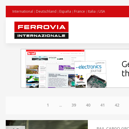
International
Deutschland
España
France
Italia
USA
1
...
39
40
41
42
RAIL CARGO GR