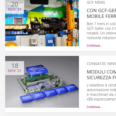
20
GCF NEWS
NOV
'21
CON GCF-GEF
MOBILE FERR
Ben 7 treni in soli
GCF-Gefer con il 
rotabili. Un inte
notevole riduzion
Continua…
18
CONGATEC NEW
NOV
'21
MODULI COM 
SICUREZZA 
L'obiettivo è rend
automazione indust
e macchinari da c
x86 espressamente
Continua…