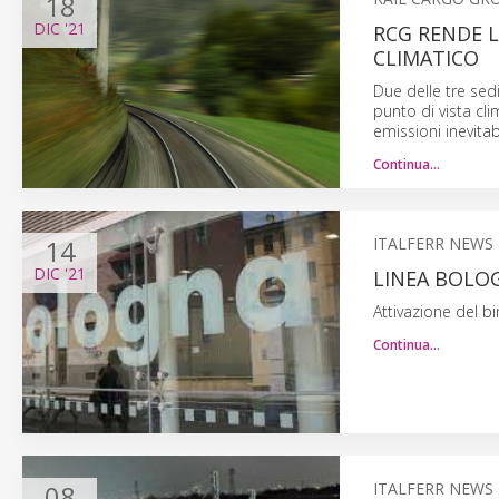
18
DIC
'21
RCG RENDE L
CLIMATICO
Due delle tre sed
punto di vista cl
emissioni inevitabi
Continua…
14
ITALFERR NEWS
DIC
'21
LINEA BOLO
Attivazione del bi
Continua…
08
ITALFERR NEWS