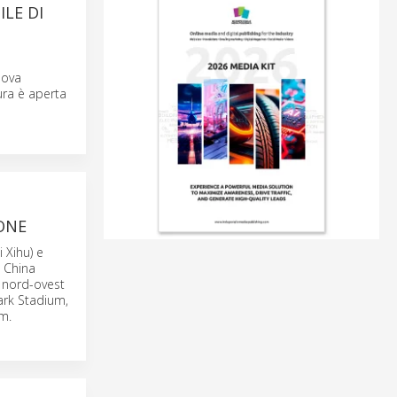
LE DI
uova
ura è aperta
ONE
 Xihu) e
, China
a nord-ovest
ark Stadium,
km.