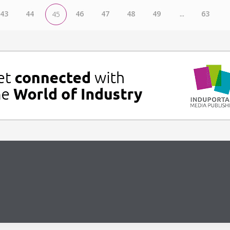
43
44
46
47
48
49
...
63
45