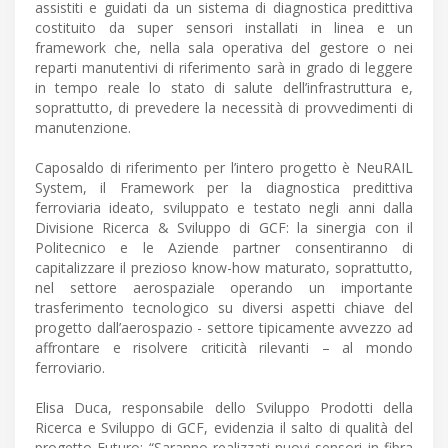
assistiti e guidati da un sistema di diagnostica predittiva
costituito da super sensori installati in linea e un
framework che, nella sala operativa del gestore o nei
reparti manutentivi di riferimento sarà in grado di leggere
in tempo reale lo stato di salute dell’infrastruttura e,
soprattutto, di prevedere la necessità di provvedimenti di
manutenzione.
Caposaldo di riferimento per l’intero progetto è NeuRAIL
System, il Framework per la diagnostica predittiva
ferroviaria ideato, sviluppato e testato negli anni dalla
Divisione Ricerca & Sviluppo di GCF: la sinergia con il
Politecnico e le Aziende partner consentiranno di
capitalizzare il prezioso know-how maturato, soprattutto,
nel settore aerospaziale operando un importante
trasferimento tecnologico su diversi aspetti chiave del
progetto dall’aerospazio - settore tipicamente avvezzo ad
affrontare e risolvere criticità rilevanti – al mondo
ferroviario.
Elisa Duca, responsabile dello Sviluppo Prodotti della
Ricerca e Sviluppo di GCF, evidenzia il salto di qualità del
progetto Futuro: “Saranno realizzati nuovi sensori in fibra