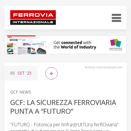
ferrovia-internazionale.com
05
SET
'25
GCF NEWS
GCF: LA SICUREZZA FERROVIARIA
PUNTA A “FUTURO”
“FUTURO - Fotonica per l’infrastrUtTUra ferROviaria”
promette di sviluppare per le linee ferroviarie un