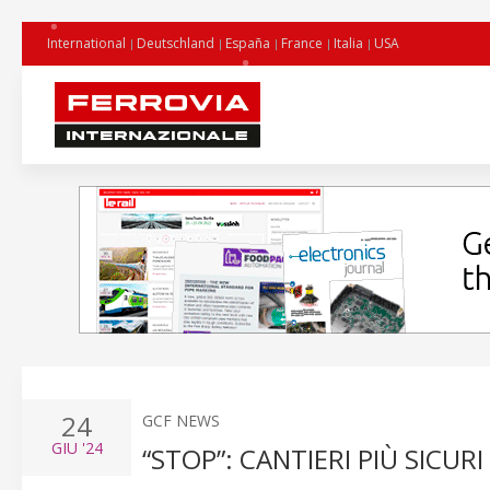
International
Deutschland
España
France
Italia
USA
24
GCF NEWS
GIU
'24
“STOP”: CANTIERI PIÙ SICURI