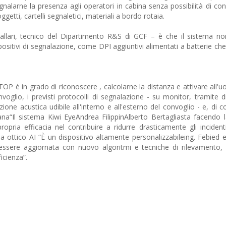
gnalarne la presenza agli operatori in cabina senza possibilità di co
oggetti, cartelli segnaletici, materiali a bordo rotaia.
vallari, tecnico del Dipartimento R&S di GCF – è che il sistema 
spositivi di segnalazione, come DPI aggiuntivi alimentati a batterie c
 STOP è in grado di riconoscere , calcolarne la distanza e attivare all
voglio, i previsti protocolli di segnalazione - su monitor, tramite di
one acustica udibile all'interno e all'esterno del convoglio - e, di 
umana“Il sistema Kiwi EyeAndrea FilippinAlberto Bertagliasta facendo l
opria efficacia nel contribuire a ridurre drasticamente gli incident
ma ottico AI “È un dispositivo altamente personalizzabileing. Febied
essere aggiornata con nuovo algoritmi e tecniche di rilevamento,
icienza”.