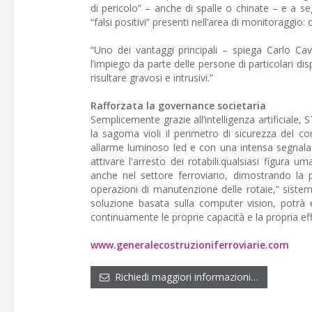
di pericolo” – anche di spalle o chinate – e a se
“falsi positivi” presenti nell’area di monitoraggio: 
“Uno dei vantaggi principali – spiega Carlo Ca
l’impiego da parte delle persone di particolari di
risultare gravosi e intrusivi.”
Rafforzata la governance societaria
Semplicemente grazie all’intelligenza artificiale,
la sagoma violi il perimetro di sicurezza del con
allarme luminoso led e con una intensa segnalazi
attivare l'arresto dei rotabili.qualsiasi figura 
anche nel settore ferroviario, dimostrando la pr
operazioni di manutenzione delle rotaie,” siste
soluzione basata sulla computer vision, potrà 
continuamente le proprie capacità e la propria eff
www.generalecostruzioniferroviarie.com
Richiedi maggiori informazioni…