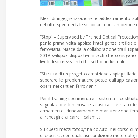
Mesi di ingegnerizzazione e addestramento sul
debutto sperimentale sui binari, con l’ambizione di
“Stop” – Supervised by Trained Optical Protection è
per la prima volta applica l’intelligenza artifici
ferroviaria. Nasce dalla collaborazione tra il Dip
2019 sviluppa dispositivi hi-tech che coniugano i
livelli di sicurezza in tutti i settori industriali.
“Si tratta di un progetto ambizioso - spiega Ilari
superare le problematiche poste dall’applicazion
opera nei cantieri ferroviari.”
Per il training sperimentale il sistema - costitui
segnalazione luminosa e acustica – è stato inst
armamento, rinnovamento e manutenzione ferrovia
ai rancagli e ai carrelli calamita.
Su questi mezzi “Stop,” ha dovuto, nel corso di m
di crociera, con qualsiasi condizione metereolog