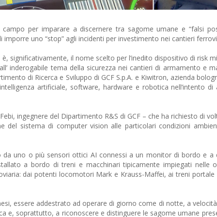
 campo per imparare a discernere tra sagome umane e “falsi posit
 imporre uno “stop” agli incidenti per investimento nei cantieri ferrovi
, significativamente, il nome scelto per l’inedito dispositivo di risk m
ale all’ inderogabile tema della sicurezza nei cantieri di armamento e
artimento di Ricerca e Sviluppo di GCF S.p.A. e Kiwitron, azienda bolo
ntelligenza artificiale, software, hardware e robotica nell’intento di
o Febi, ingegnere del Dipartimento R&S di GCF – che ha richiesto di volt
e del sistema di computer vision alle particolari condizioni ambienta
to da uno o più sensori ottici AI connessi a un monitor di bordo e a d
allato a bordo di treni e macchinari tipicamente impiegati nelle o
ria: dai potenti locomotori Mark e Krauss-Maffei, ai treni portale 
esi, essere addestrato ad operare di giorno come di notte, a velocità
ica e, soprattutto, a riconoscere e distinguere le sagome umane prese