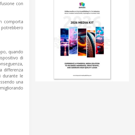
nfusione con
non comporta
he potrebbero
'uopo, quando
spositivo di
conseguenza,
a differenza
i durante le
 essendo una
 migliorando