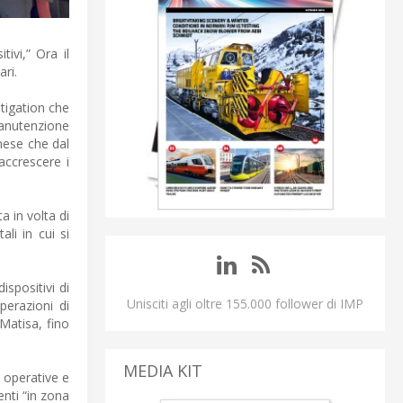
ivi,” Ora il
ari.
itigation che
 manutenzione
gnese che dal
 accrescere i
a in volta di
li in cui si
ispositivi di
Unisciti agli oltre 155.000 follower di IMP
perazioni di
Matisa, fino
MEDIA KIT
 operative e
nti “in zona