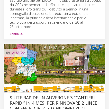
Esordio ufficiale per MOCV, l’innovativo sistema sviluppato
da GCF che permette di effettuare la pesatura dei treni
durante il loro transito. Il debutto a Berlino, in una
scenografia d’eccezione: la tredicesima edizione di
Innotrans, la principale fiera internazionale per la
tecnologia dei trasporti, in calendario dal 20 al
23 settembre.
Continua…
09
AUG
'22
SUITE RAPIDE: IN AUVERGNE 3 “CANTIERI
RAPIDI” IN 4 MESI PER RINNOVARE 2 LINEE
CON SNCF, CIRCA 70 CHILOMETRI DI