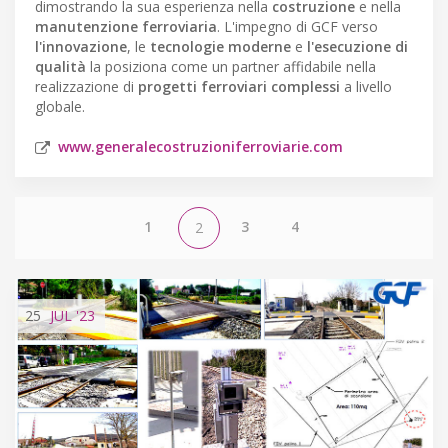
dimostrando la sua esperienza nella
costruzione
e nella
manutenzione ferroviaria
. L'impegno di GCF verso
l'innovazione
, le
tecnologie moderne
e
l'esecuzione di
qualità
la posiziona come un partner affidabile nella
realizzazione di
progetti ferroviari complessi
a livello
globale.
www.generalecostruzioniferroviarie.com
1
3
4
2
25
JUL
'23